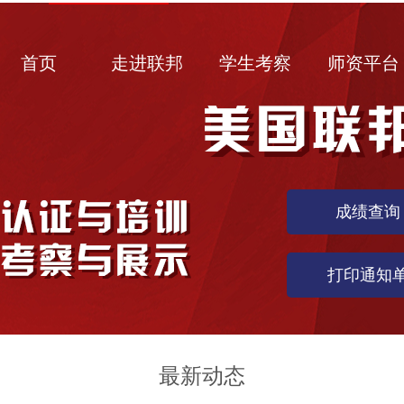
首页
走进联邦
学生考察
师资平台
成绩查询
打印通知
最新动态