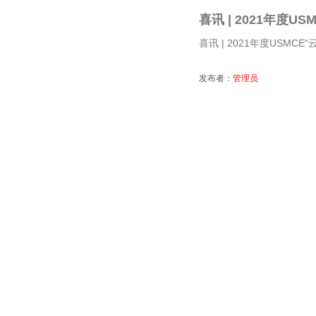
喜讯 | 2021年度
喜讯 | 2021年度USMC
发布者：
管理员
学员心得 | 第五
学员心得 | 第五期全级
发布者：
管理员
预告 | 2022年
预告 | 2022年首期云
发布者：
管理员